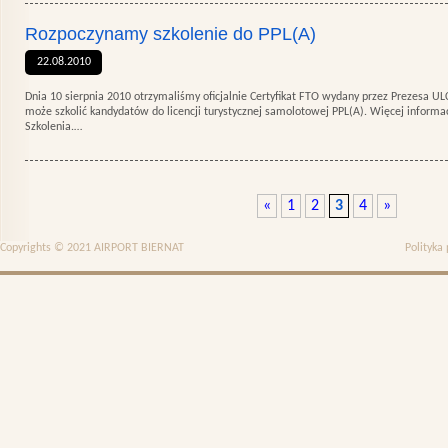
Rozpoczynamy szkolenie do PPL(A)
22.08.2010
Dnia 10 sierpnia 2010 otrzymaliśmy oficjalnie Certyfikat FTO wydany przez Prezesa UL
może szkolić kandydatów do licencji turystycznej samolotowej PPL(A). Więcej informa
Szkolenia.…
«
1
2
3
4
»
Copyrights © 2021 AIRPORT BIERNAT
Polityka