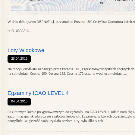
W dniu dzisiejszym BIERNAT s.j. otrzymał od Prezesa ULC Certyfikat Operatora Lotnic
nr PL-030A/13.…
Loty Widokowe
25.04.2013
Na mocy Certyfikatu nadanego przez Prezesa ULC, zapraszamy wszystkich chętnych do 
na samolotach Cessna 150, Cessna 152, Cessna 172 oraz na wodnosamolotach.…
Egzaminy ICAO LEVEL 4
04.04.2013
Po zimowym kursie przygotowawczym do egzaminu na ICAO LEVEL 4, udało nam się za
egzaminacyjną składającą się z pilotów liniowych. Egzaminy, w których uczestniczyło 
pomyślnie. Większość osób uzyskała poziom 4-ty, było kilka 5-tek …