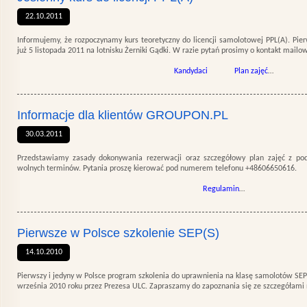
22.10.2011
Informujemy, że rozpoczynamy kurs teoretyczny do licencji samolotowej PPL(A). Pier
już 5 listopada 2011 na lotnisku Żerniki Gądki. W razie pytań prosimy o kontakt mailow
Kandydaci
Plan zajęć
…
Informacje dla klientów GROUPON.PL
30.03.2011
Przedstawiamy zasady dokonywania rezerwacji oraz szczegółowy plan zajęć z pod
wolnych terminów. Pytania proszę kierować pod numerem telefonu +48606650616.
Regulamin
…
Pierwsze w Polsce szkolenie SEP(S)
14.10.2010
Pierwszy i jedyny w Polsce program szkolenia do uprawnienia na klasę samolotów SEP(
września 2010 roku przez Prezesa ULC. Zapraszamy do zapoznania się ze szczegółami 