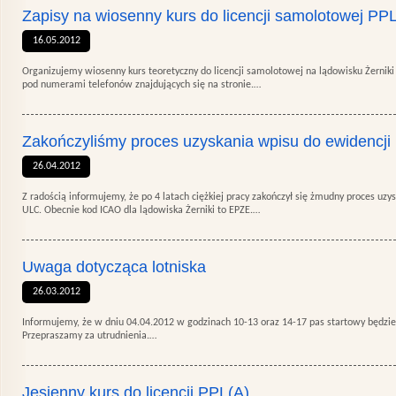
Zapisy na wiosenny kurs do licencji samolotowej PPL
16.05.2012
Organizujemy wiosenny kurs teoretyczny do licencji samolotowej na lądowisku Żerniki 
pod numerami telefonów znajdujących się na stronie.…
Zakończyliśmy proces uzyskania wpisu do ewidencji
26.04.2012
Z radością informujemy, że po 4 latach ciężkiej pracy zakończył się żmudny proces uzy
ULC. Obecnie kod ICAO dla lądowiska Żerniki to EPZE.…
Uwaga dotycząca lotniska
26.03.2012
Informujemy, że w dniu 04.04.2012 w godzinach 10-13 oraz 14-17 pas startowy będzie
Przepraszamy za utrudnienia.…
Jesienny kurs do licencji PPL(A)