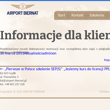
Start
Kontakt
Szkolenia
Informacje dla kl
Przedstawiamy zasady dokonywania rezerwacji oraz szczegółowy plan zajęć z podgląd
telefonu +48606650616.
30 marca 2011
Aktualności
adminon
Regu
←
„Pierwsze w Polsce szkolenie SEP(S)”
„Jesienny kurs do licencji PP
62-023 Gądki
ul. Poznańska 3
lot@airport-biernat.pl
tel. +48 601 237 226
Copyrights © 2021 AIRPORT BIERNAT
Polityka