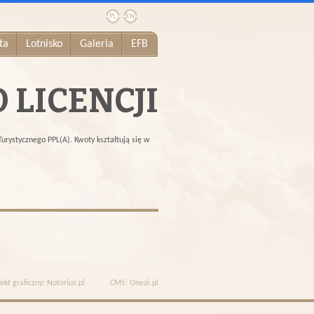
ta
Lotnisko
Galeria
EFB
 LICENCJI
rystycznego PPL(A). Kwoty kształtują się w
ekt graficzny:
Notorius.pl
CMS:
Oneai.pl