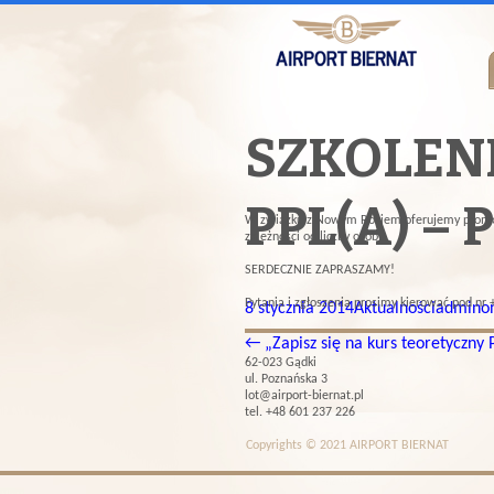
SZKOLENI
PPL(A) –
W związku z Nowym Rokiem oferujemy promocyjn
zależności od liczby osób.
SERDECZNIE ZAPRASZAMY!
Pytania i zgłoszenia prosimy kierować pod nr
8 stycznia 2014
Aktualności
admino
←
„Zapisz się na kurs teoretyczny 
62-023 Gądki
ul. Poznańska 3
lot@airport-biernat.pl
tel. +48 601 237 226
Copyrights © 2021 AIRPORT BIERNAT