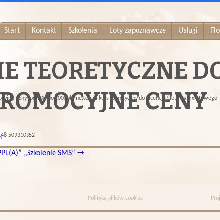
Start
Kontakt
Szkolenia
Loty zapoznawcze
Usługi
Flo
E TEORETYCZNE DO
 PROMOCYJNE CENY
e ceny (od 900 do 2000pln netto) za kurs teoretyczny do Licencji Pilota Samolotowego Tu
 +48 509310352
n
PPL(A)”
„Szkolenie SMS”
→
Polityka plików cookies
Proj