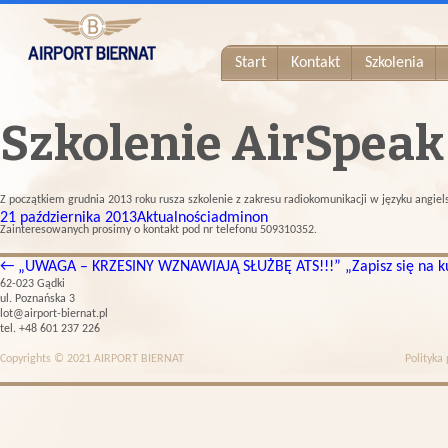
Start
Kontakt
Szkolenia
Szkolenie AirSpeak
Z początkiem grudnia 2013 roku rusza szkolenie z zakresu radiokomunikacji w języku angiel
21 października 2013
Aktualności
adminon
Zainteresowanych prosimy o kontakt pod nr telefonu 509310352.
←
„UWAGA – KRZESINY WZNAWIAJĄ SŁUŻBĘ ATS!!!”
„Zapisz się na 
62-023 Gądki
ul. Poznańska 3
lot@airport-biernat.pl
tel. +48 601 237 226
Copyrights © 2021 AIRPORT BIERNAT
Polityka