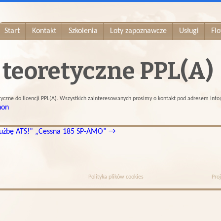
Start
Kontakt
Szkolenia
Loty zapoznawcze
Usługi
Flo
 teoretyczne PPL(A)
czne do licencji PPL(A). Wszystkich zainteresowanych prosimy o kontakt pod adresem info@a
non
użbę ATS!”
„Cessna 185 SP-AMO”
→
Polityka plików cookies
Proj