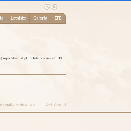
ta
Lotnisko
Galeria
EFB
irport-biernat.pl lub telefonicznie 61 819
ekt graficzny:
Notorius.pl
CMS:
Oneai.pl