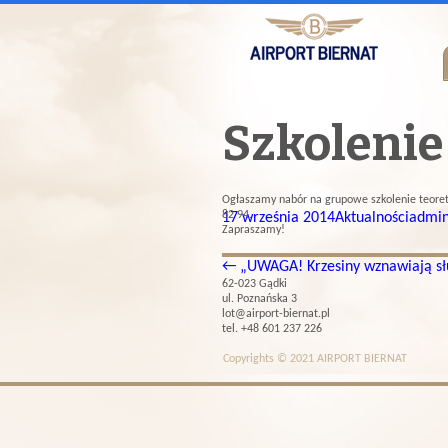
Szkolenie
Ogłaszamy nabór na grupowe szkolenie teorety
82 94.
17 września 2014
Aktualności
admi
Zapraszamy!
←
„UWAGA! Krzesiny wznawiają sł
62-023 Gądki
ul. Poznańska 3
lot@airport-biernat.pl
tel. +48 601 237 226
Copyrights © 2021 AIRPORT BIERNAT