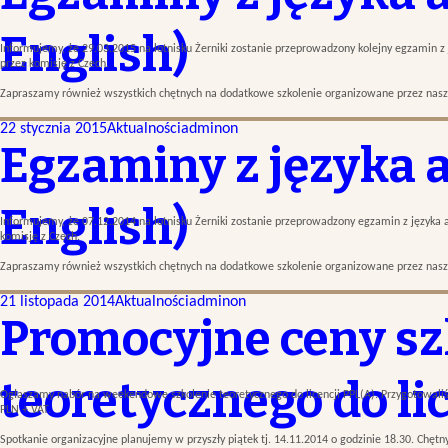
English)
Informujemy, że 29.03.2015 na lotnisku Żerniki zostanie przeprowadzony kolejny egzamin z 
przez komisję z Czech.
Zapraszamy również wszystkich chętnych na dodatkowe szkolenie organizowane przez nasz
22 stycznia 2015
Aktualności
adminon
Egzaminy z języka 
English)
Informujemy, że 07.12.2014 na lotnisku Żerniki zostanie przeprowadzony egzamin z języka 
komisję z Czech.
Zapraszamy również wszystkich chętnych na dodatkowe szkolenie organizowane przez nas
21 listopada 2014
Aktualności
adminon
Promocyjne ceny sz
teoretycznego do lic
Ogłaszamy nabór na weekendowe szkolenie teoretycznego do licencji PPL(A). Przygotowaliś
PLN + VAT.
Spotkanie organizacyjne planujemy w przyszły piątek tj. 14.11.2014 o godzinie 18.30. Chęt