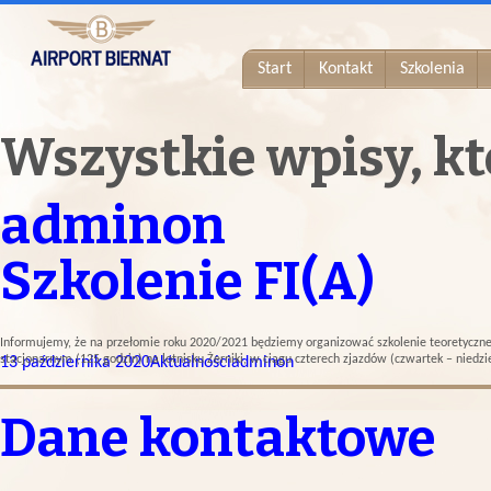
Start
Kontakt
Szkolenia
Wszystkie wpisy, kt
adminon
Szkolenie FI(A)
Informujemy, że na przełomie roku 2020/2021 będziemy organizować szkolenie teoretyczne d
stacjonarnym (125 godzin) na lotnisku Żerniki, w ciągu czterech zjazdów (czwartek – niedzi
13 października 2020
Aktualności
adminon
Dane kontaktowe