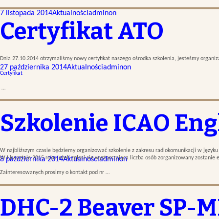
7 listopada 2014
Aktualności
adminon
Certyfikat ATO
Dnia 27.10.2014 otrzymaliśmy nowy certyfikat naszego ośrodka szkolenia, jesteśmy organiz
27 października 2014
Aktualności
adminon
Certyfikat
…
Szkolenie ICAO Eng
W najbliższym czasie będziemy organizować szkolenie z zakresu radiokomunikacji w języku 
W I kwartale 2015 roku jeżeli zgłosi się wystarczająca liczba osób zorganizowany zostanie
8 października 2014
Aktualności
adminon
Zainteresowanych prosimy o kontakt pod nr …
DHC-2 Beaver SP-M