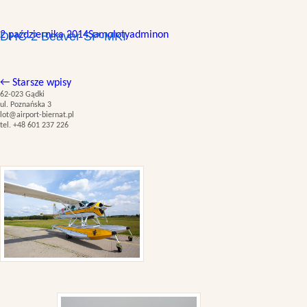
2 października 2014
DHC-2 Beaver SP-MKI
Samoloty
adminon
←
Starsze wpisy
62-023 Gądki
ul. Poznańska 3
lot@airport-biernat.pl
tel. +48 601 237 226