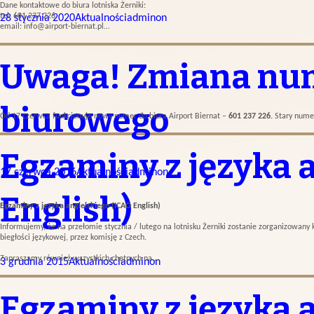
Dane kontaktowe do biura lotniska Żerniki:
tel. 601 237 226
28 stycznia 2020
Aktualności
adminon
email: info@airport-biernat.pl…
Uwaga! Zmiana num
biurowego
Od 17 czerwca funkcjonuje nowy numer do biura Airport Biernat –
601 237 226.
Stary nume
Egzaminy z języka 
17 czerwca 2016
Aktualności
adminon
English)
Egzaminy z języka angielskiego (ICAO English)
Informujemy, że na przełomie stycznia / lutego na lotnisku Żerniki zostanie zorganizowany
biegłości językowej, przez komisję z Czech.
Zapraszamy również wszystkich chętnych na …
3 grudnia 2015
Aktualności
adminon
Egzaminy z języka 