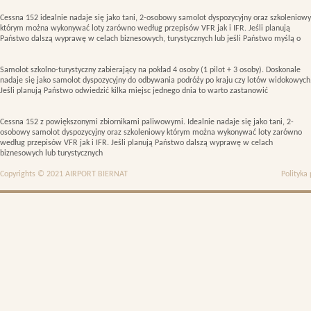
Cessna 152 idealnie nadaje się jako tani, 2-osobowy samolot dyspozycyjny oraz szkoleniowy
którym można wykonywać loty zarówno według przepisów VFR jak i IFR. Jeśli planują
Państwo dalszą wyprawę w celach biznesowych, turystycznych lub jeśli Państwo myślą o
Samolot szkolno-turystyczny zabierający na pokład 4 osoby (1 pilot + 3 osoby). Doskonale
nadaje się jako samolot dyspozycyjny do odbywania podróży po kraju czy lotów widokowych
Jeśli planują Państwo odwiedzić kilka miejsc jednego dnia to warto zastanowić
Cessna 152 z powiększonymi zbiornikami paliwowymi. Idealnie nadaje się jako tani, 2-
osobowy samolot dyspozycyjny oraz szkoleniowy którym można wykonywać loty zarówno
według przepisów VFR jak i IFR. Jeśli planują Państwo dalszą wyprawę w celach
biznesowych lub turystycznych
Copyrights © 2021 AIRPORT BIERNAT
Polityka