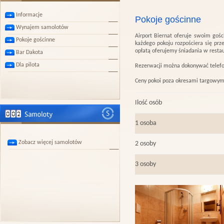
Informacje
Pokoje gościnne
Wynajem samolotów
Airport Biernat oferuje swoim gośc
Pokoje gościnne
każdego pokoju rozpościera się pr
opłatą oferujemy śniadania w restau
Bar Dakota
Dla pilota
Rezerwacji można dokonywać tele
Ceny pokoi poza okresami targowym
Ilość osób
1 osoba
Zobacz więcej samolotów
2 osoby
3 osoby