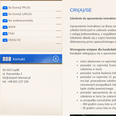
Do licencji PPL(A)
CRI(A)/SE
Do licencji LAPL(A)
Szkolenie do uprawnienia instrukto
Na wodnosamoloty
Uprawnienie instruktora na klasę s
NVFR
szkoleń lotniczych w zakresie wyda
FI(A)
z załogą jednoosobową, z wyjątkie
Szkolenie składa się z części teoret
CRI(A)/SE
dokonywaną przez upoważnionego e
Wymagania wstępne dla kandydat
Kandydat ubiegający się o uprawnien
mieć ukończone co najmniej 
posiadać co najmniej lice
szkolenia w locie,
62-023 Gądki
posiadać ważne badania lotni
ul. Poznańska 3
posiadać co najmniej 15 go
lot@airport-biernat.pl
ma być prowadzone szkolenie
tel. +48 601 237 226
stosownych przypadkach lub 
typie statku powietrznego,
posiadać uprawnienia do w
szkolenia w locie (w zakresi
w przypadku samolotów jedn
– 300 godzin czasu lotu w c
– 30 godzin czasu lotu w ch