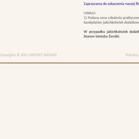
Zapraszamy do zobaczenia naszej flo
UWAGI:
1) Podana cena szkolenia praktyczne
kandydatów jakichkolwiek dodatkowyc
W przypadku jakichkolwiek dodatk
biurem lotniska Żerniki.
Copyrights © 2021 AIRPORT BIERNAT
Polityka