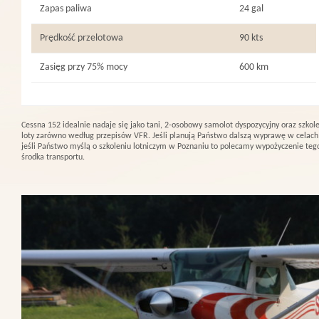
Zapas paliwa
24 gal
Prędkość przelotowa
90 kts
Zasięg przy 75% mocy
600 km
Cessna 152 idealnie nadaje się jako tani, 2-osobowy samolot dyspozycyjny oraz sz
loty zarówno według przepisów VFR. Jeśli planują Państwo dalszą wyprawę w celach 
jeśli Państwo myślą o szkoleniu lotniczym w Poznaniu to polecamy wypożyczenie tego
środka transportu.