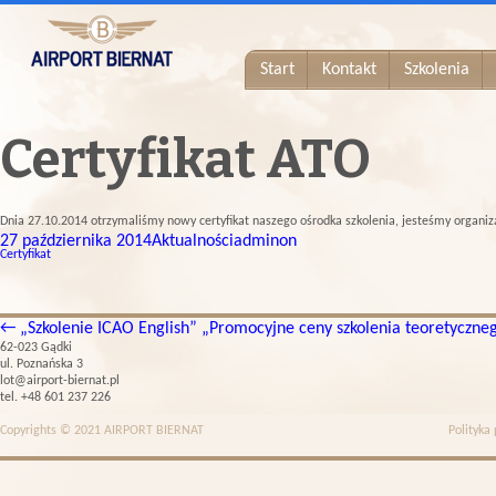
Start
Kontakt
Szkolenia
Certyfikat ATO
Dnia 27.10.2014 otrzymaliśmy nowy certyfikat naszego ośrodka szkolenia, jesteśmy organiz
27 października 2014
Aktualności
adminon
Certyfikat
←
„Szkolenie ICAO English”
„Promocyjne ceny szkolenia teoretyczneg
62-023 Gądki
ul. Poznańska 3
lot@airport-biernat.pl
tel. +48 601 237 226
Copyrights © 2021 AIRPORT BIERNAT
Polityka