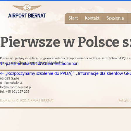
Start
Kontakt
Szkolenia
Pierwsze w Polsce s
Pierwszy i jedyny w Polsce program szkolenia do uprawnienia na klasę samolotów SEP(S) z
się ze szczegółami naszej niezwykłej oferty!
14 października 2010
Aktualności
adminon
←
„Rozpoczynamy szkolenie do PPL(A)”
„Informacje dla klientów 
62-023 Gądki
ul. Poznańska 3
lot@airport-biernat.pl
tel. +48 601 237 226
Copyrights © 2021 AIRPORT BIERNAT
Polityka