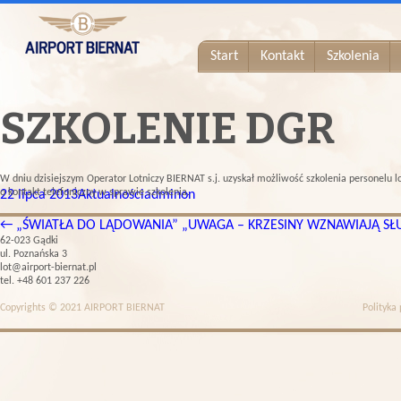
Start
Kontakt
Szkolenia
SZKOLENIE DGR
W dniu dzisiejszym Operator Lotniczy BIERNAT s.j. uzyskał możliwość szkolenia personelu 
o kontakt telefoniczny w sprawie szkolenia.
22 lipca 2013
Aktualności
adminon
←
„ŚWIATŁA DO LĄDOWANIA”
„UWAGA – KRZESINY WZNAWIAJĄ SŁU
62-023 Gądki
ul. Poznańska 3
lot@airport-biernat.pl
tel. +48 601 237 226
Copyrights © 2021 AIRPORT BIERNAT
Polityka