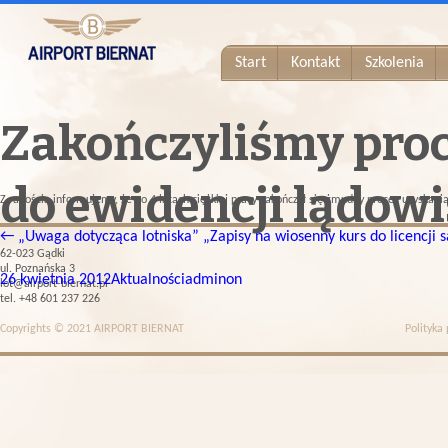
Start
Kontakt
Szkolenia
Zakończyliśmy proc
do ewidencji lądow
Z radością informujemy, że po 4 latach ciężkiej pracy zakończył się żmudny proces uzyskani
←
„Uwaga dotycząca lotniska”
„Zapisy na wiosenny kurs do licencji
62-023 Gądki
ul. Poznańska 3
26 kwietnia 2012
Aktualności
adminon
lot@airport-biernat.pl
tel. +48 601 237 226
Copyrights © 2021 AIRPORT BIERNAT
Polityka