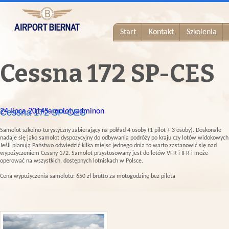
Start
Kontakt
Szkolenia
Cessna 172 SP-CES
24 lipca 2014
Cessna 172 SP-CES
Samoloty
adminon
Samolot szkolno-turystyczny zabierający na pokład 4 osoby (1 pilot + 3 osoby). Doskonale
nadaje się jako samolot dyspozycyjny do odbywania podróży po kraju czy lotów widokowych
Jeśli planują Państwo odwiedzić kilka miejsc jednego dnia to warto zastanowić się nad
wypożyczeniem Cessny 172. Samolot przystosowany jest do lotów VFR i IFR i może
operować na wszystkich, dostępnych lotniskach w Polsce.
Cena wypożyczenia samolotu: 650 zł brutto za motogodzinę bez pilota